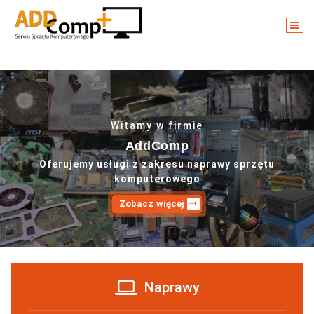
Skip
to
content
Serwis Sprzętu Komputerowego
Witamy w firmie
AddComp
Oferujemy usługi z zakresu naprawy sprzętu
komputerowego
Zobacz więcej
Naprawy